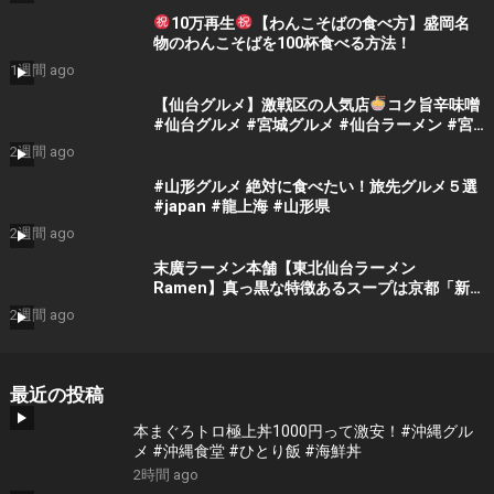
10万再生
【わんこそばの食べ方】盛岡名
物のわんこそばを100杯食べる方法！
1週間 ago
【仙台グルメ】激戦区の人気店
コク旨辛味噌
#仙台グルメ #宮城グルメ #仙台ラーメン #宮
城ラーメン #旅行 #japantravel
2週間 ago
#japanesefood #ramen #shorts
#山形グルメ 絶対に食べたい！旅先グルメ５選
#japan #龍上海 #山形県
2週間 ago
末廣ラーメン本舗【東北仙台ラーメン
Ramen】真っ黒な特徴あるスープは京都「新
福菜館」の流れを汲む店！東北あちこちにある
2週間 ago
大行列店 Ramen in Sendai, Japan
最近の投稿
本まぐろトロ極上丼1000円って激安！#沖縄グル
メ #沖縄食堂 #ひとり飯 #海鮮丼
2時間 ago