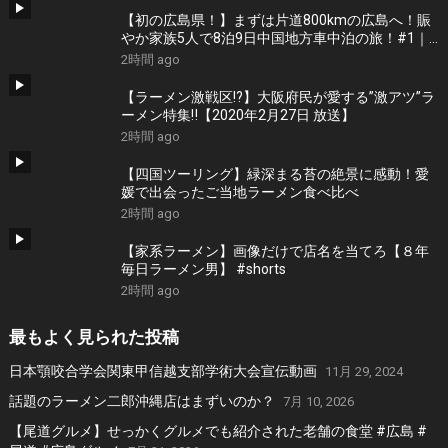
【初の広島県！】まずは片道800kmの広島へ！賑
やか家族5人で8泊9日中国地方車中泊の旅！#1｜
風情溢れる尾道と家族大絶賛のご当地ラーメン｜
2時間 ago
高規格なりんくうRVパーク＜キャンピングカーで
全国制覇！＞
【ラーメン激戦区!?】大阪府民が愛する”激アツ”ラ
ーメン特集‼︎【2020年2月27日 放送】
2時間 ago
【四国ツーリング】緑深まる苔の絶景に感動！愛
媛で出会ったご当地ラーメン食べ比べ
2時間 ago
【家系ラーメン】画像だけで店名を当てろ【８年
毎日ラーメン男】 #shorts
2時間 ago
最もよく見られた投稿
日本顎咬合学会関東甲信越支部学術大会宣伝動画
11月 29, 2024
話題のラーメン二郎沖縄店はまずいのか？
7月 10, 2026
【尾道グルメ】せっかくグルメでも紹介された老舗の食堂 #広島 #