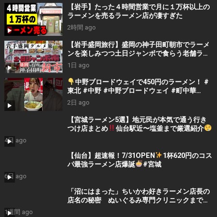
【岩手】たった４時間営業で月に１万杯以上の
ラーメンを売るラーメン店が凄すぎた
2時間 ago
【岩手盛岡旅行】盛岡の神子田町朝市でラーメ
ンを楽しみつつ土日ジャンボで食らう老舗ラー
メン 豪ーめん ラーメン☆ビリー
1日 ago
中野ブロードウェイで450円のラーメン！ ⁠#
東北 #中野 #中野ブロードウェイ #町中華
#shorts #japanesefood
2日 ago
【宮城ラーメン5選】地元民が本気で通う行き
つけ店まとめ
仙台駅近〜塩釜まで厳選紹介
｜宮城グルメ・仙台ラーメン巡り
4日 ago
【仙台】超速報！7/31OPEN
1杯620円のコス
パ最強ラーメン店爆誕
#宮城
6日 ago
「沼にはまった」ちいかわ好きラーメン店長の
店名の秘密 ぬいぐるみ専門クリニックまで生
まれた「ぬい活」ブームの正体とは
1週間 ago