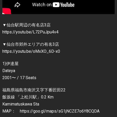
▼仙台駅周辺の有名店3店
https://youtu.be/L72PuJpu4v4
▼仙台市郊外エリアの有名3店
https://youtu.be/oMxXO_6D-x0
1)伊達屋
Dateya
2001〜 / 17 Seats
福島県福島市南沢又字下番匠田22
飯坂線 「上松川駅」0.2 Km
Kamimatuskawa Sta
MAP： https://goo.gl/maps/sG1jNCZE7o6Y8CQDA