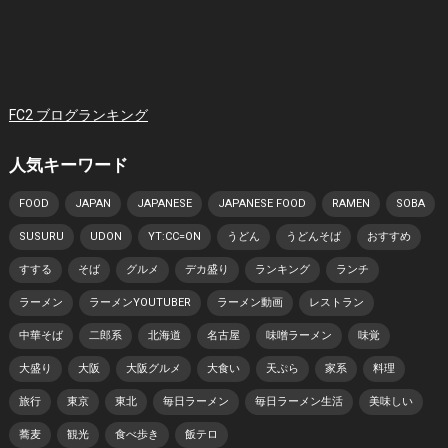
FC2 ブログランキング
人気キーワード
FOOD
JAPAN
JAPANESE
JAPANESE FOOD
RAMEN
SOBA
SUSURU
UDON
YT:CC=ON
うどん
うどんそば
おすすめ
すする
そば
グルメ
デカ盛り
ランキング
ランチ
ラーメン
ラーメンYOUTUBER
ラーメン動画
レストラン
中華そば
二郎系
北海道
名古屋
味噌ラーメン
味覚
大盛り
大阪
大阪グルメ
大食い
天ぷら
家系
料理
旅行
東京
東北
毎日ラーメン
毎日ラーメン生活
美味しい
蕎麦
観光
食べ歩き
飯テロ