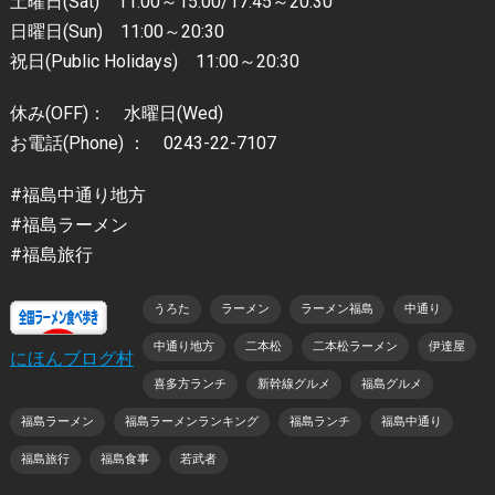
土曜日(Sat) 11:00～15:00/17:45～20:30
日曜日(Sun) 11:00～20:30
祝日(Public Holidays) 11:00～20:30
休み(OFF)： 水曜日(Wed)
お電話(Phone) ： 0243-22-7107
#福島中通り地方
#福島ラーメン
#福島旅行
うろた
ラーメン
ラーメン福島
中通り
中通り地方
二本松
二本松ラーメン
伊達屋
にほんブログ村
喜多方ランチ
新幹線グルメ
福島グルメ
福島ラーメン
福島ラーメンランキング
福島ランチ
福島中通り
福島旅行
福島食事
若武者