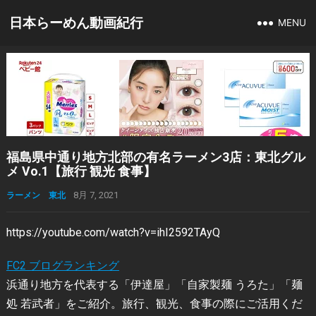
日本らーめん動画紀行
MENU
福島県中通り地方北部の有名ラーメン3店：東北グル
メ Vo.1【旅行 観光 食事】
ラーメン 東北
8月 7, 2021
https://youtube.com/watch?v=ihI2592TAyQ
FC2 ブログランキング
浜通り地方を代表する「伊達屋」「自家製麺 うろた」「麺
処 若武者」をご紹介。旅行、観光、食事の際にご活用くだ