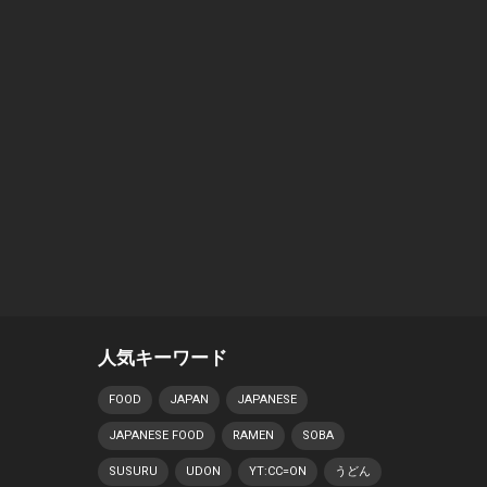
人気キーワード
FOOD
JAPAN
JAPANESE
JAPANESE FOOD
RAMEN
SOBA
SUSURU
UDON
YT:CC=ON
うどん