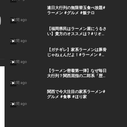
連日大行列の無限替玉食べ放題#
ラーメン #グルメ #飯テロ
1週間 ago
【福岡県民はラーメン屋にうるさ
い】貴方のオススメは？#リオグ
ループ #ラーメン #福岡 #豚骨 #
2週間 ago
黒服
【ガチギレ】家系ラーメンは豚骨
じゃねぇんだよ！#ラーメン #中
華そば #家系ラーメン #担担麺 #
2週間 ago
豚骨ラーメン #豚骨 #塩ラーメン
#醤油ラーメン
【ラーメン密着第一弾】なぜ毎日
大行列？関西屈指の二郎系「歴史
を刻め下新庄本店」の秘密を密着
2週間 ago
潜入してきた。
関西で今大注目の家系ラーメン#
グルメ #食事 #ほり家
2週間 ago