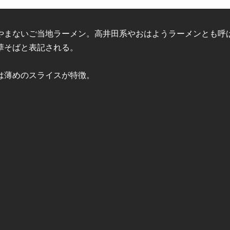
やまないご当地ラーメン。高井田系やおはようラーメンとも呼
華そばと表記される。
は薄めのスライスが特徴。