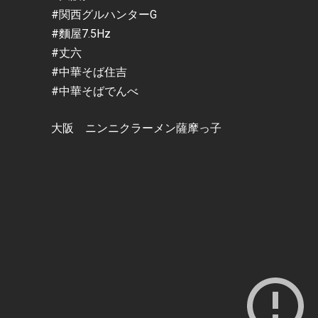
#関西グルハンターG
#麵屋7.5Hz
#丈六
#中華そば住吉
#中華そばでんべ
大阪 ニンニクラーメン薩摩っ子