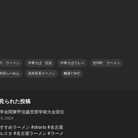
六 ラーメン
中華そば 住吉
中華そばでんべ
光洋軒 ラーメン
井田らーめん
高井田系ラーメン
麵屋7.5HZ
見られた投稿
学会関東甲信越支部学術大会宣伝
9, 2024
すめラーメン #shorts #名古屋
グルスタ #名古屋ラーメン #ラーメ