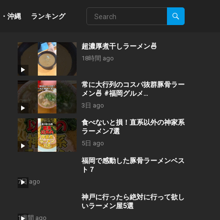
州・沖縄
ランキング
超濃厚煮干しラーメン🍜
18時間 ago
常に大行列のコスパ抜群豚骨ラー
メン🍜 #福岡グルメ
#japanesefood
3日 ago
食べないと損！直系以外の神家系
ラーメン7選
5日 ago
福岡で感動した豚骨ラーメンベス
ト７
7日 ago
神戸に行ったら絶対に行って欲し
いラーメン屋5選
1週間 ago