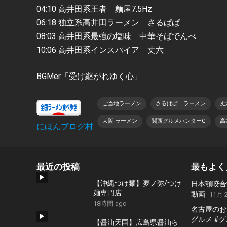
04:10 高井田系王者 麵屋7.5Hz
06:18 独立系高井田ラーメン さるぱぱ
08:03 高井田系最強の塩味 中華そばでんべ
10:06 高井田系インスパイア 丈六
BGMer「受け継がれゆく心」
ご当地ラーメン
さるぱぱ ラーメン
丈
大阪 ラーメン
関西グルメハンターG
高
にほんブログ村
最近の投稿
最もよく
【沖縄つけ麺】夢ノ弥/つけ
日本顎咬合
麺専門店
動画
11月 2
18時間 ago
名古屋のおす
グルメ #
【醤油天国】広島県醤油ら