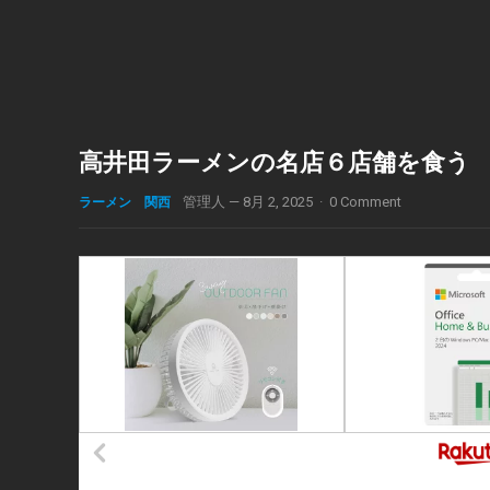
高井田ラーメンの名店６店舗を食う
ラーメン 関西
管理人
—
8月 2, 2025
·
0 Comment