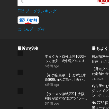
FC2 ブログランキング
にほんブログ村
最近の投稿
最もよく
本まぐろトロ極上丼1000円
日本顎咬合
って激安！#沖縄グルメ #
動画
11月 2
沖縄食堂 #ひとり飯 #海鮮
5時間 ago
【尾道グル
丼
た老舗の食堂
【初の広島県！】まずは片
21, 2026
道800kmの広島へ！賑やか
家族5人で8泊9日中国地方
5時間 ago
名古屋のおす
車中泊の旅！#1｜風情溢れ
グルメ #
る尾道と家族大絶賛のご当
【ラーメン激戦区!?】大阪
ン
7月 3, 2
地ラーメン｜高規格なりん
府民が愛する”激アツ”ラー
くうRVパーク＜キャンピン
メン特集‼︎【2020年2月27
No.7753
5時間 ago
グカーで全国制覇！＞
日 放送】
屋コーチン