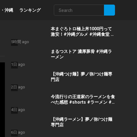
州・沖縄
ランキング
」
本まぐろトロ極上丼1000円って
激安！#沖縄グルメ #沖縄食堂 #
ひとり飯 #海鮮丼
5時間 ago
まるつストア 濃厚豚骨 #沖縄ラ
ーメン
1日 ago
【沖縄つけ麺】夢ノ弥/つけ麺専
門店
2日 ago
今流行りの王道家のラーメンを食
べた感想 #shorts #ラーメン #
王道家 #吉村家 #家系ラーメン
4日 ago
【沖縄ラーメン】夢ノ弥/つけ麺
専門店
6日 ago