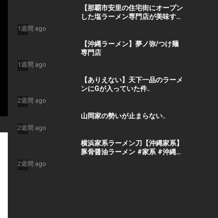
【那覇市安里の住宅街にオープン
した塩ラーメン専門店が美味すぎ
た！！】
1週間 ago
【沖縄ラーメン】夢ノ弥/つけ麺
専門店
1週間 ago
【ありえない】天下一品のラーメ
ンにGが入っていた件‥
2週間 ago
山岡家の勢いが止まらない‥
2週間 ago
横浜家系ラーメン刀【沖縄家系】
豚骨醤油ラーメン #家系 #沖縄ラ
ーメン
2週間 ago