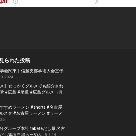
見られた投稿
学会関東甲信越支部学術大会宣伝
9, 2024
メ】せっかくグルメでも紹介され
 #広島 #尾道 #広島グルメ
7月
すめラーメン #shorts #名古屋
グルスタ #名古屋ラーメン #ラーメ
026
 国分グループ本社 tabeteだし麺 名古
だし鶏塩白湯らーめん
8月 14,