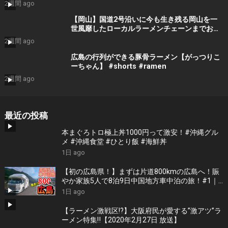
2週間 ago
【岡山】国道2号沿いに今も生き残る岡山を一
世風靡したローカルラーメンチェーンまでお昼
ご飯を食べにいくだけのツーリング【ラーメン
2週間 ago
大統領】
広島の行列ができる豚骨ラーメン【がっつりこ
ーちゃん】 #shorts #ramen
2週間 ago
最近の投稿
本まぐろトロ極上丼1000円って激安！#沖縄グル
メ #沖縄食堂 #ひとり飯 #海鮮丼
1日 ago
【初の広島県！】まずは片道800kmの広島へ！賑
やか家族5人で8泊9日中国地方車中泊の旅！#1｜
風情溢れる尾道と家族大絶賛のご当地ラーメン｜
1日 ago
高規格なりんくうRVパーク＜キャンピングカーで
全国制覇！＞
【ラーメン激戦区!?】大阪府民が愛する”激アツ”ラ
ーメン特集‼︎【2020年2月27日 放送】