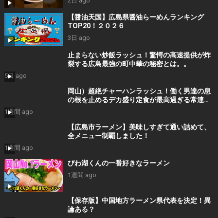
2日 ago
#japantrip #hiroshima
【醤油天国】広島県醤油らーめんランキング
TOP20！２０２６
3日 ago
止まらない炒飯ラッシュ！驚愕の高速提供が炸
裂する広島最強の町中華の秘密とは。。
5日 ago
岡山）超絶チャーハンラッシュ！働く男達の息
の根を止めるデカ盛り定食が最高過ぎる常連殺
到ラーメン食堂
1週間 ago
【広島市ラーメン】美味しすぎて通い詰めて、
全メニュー制覇しました！
1週間 ago
びわ湖くんの一番好きなラーメン
1週間 ago
【保存版】中国地方ラーメン県代表を決定！異
論ある？