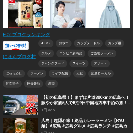
FC2 ブログランキング
ASMR
おやつ
カップヌードル
カップ麺
グルメ
コンビニ新商品
ご当地ラーメン
にほんブログ村
ジャンクフード
スイーツ
デザート
ぼっちめし
ラーメン
ライブ配信
元就
広島ローカル
甘党男子
豚骨醤油
雑談
【初の広島県！】まずは片道800kmの広島へ！
賑やか家族5人で8泊9日中国地方車中泊の旅！
#1｜風情溢れる尾道と家族大絶賛のご当地ラー
1日 ago
メン｜高規格なりんくうRVパーク＜キャンピン
グカーで全国制覇！＞
広島｜超隠れ家！絶品カレーラーメン【RYU
麺】#広島 #広島グルメ #広島ランチ #広島カ
フェ #広島ディナー #japanesefood