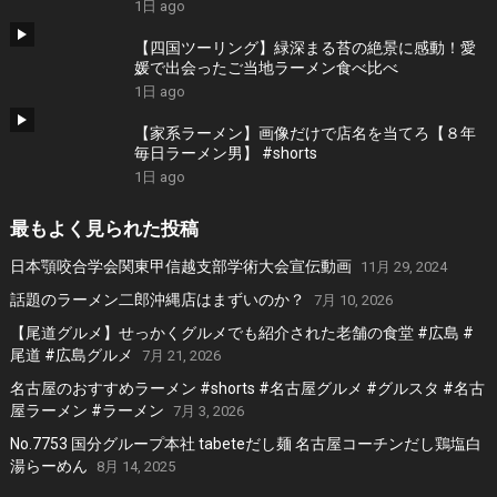
1日 ago
【四国ツーリング】緑深まる苔の絶景に感動！愛
媛で出会ったご当地ラーメン食べ比べ
1日 ago
【家系ラーメン】画像だけで店名を当てろ【８年
毎日ラーメン男】 #shorts
1日 ago
最もよく見られた投稿
日本顎咬合学会関東甲信越支部学術大会宣伝動画
11月 29, 2024
話題のラーメン二郎沖縄店はまずいのか？
7月 10, 2026
【尾道グルメ】せっかくグルメでも紹介された老舗の食堂 #広島 #
尾道 #広島グルメ
7月 21, 2026
名古屋のおすすめラーメン #shorts #名古屋グルメ #グルスタ #名古
屋ラーメン #ラーメン
7月 3, 2026
No.7753 国分グループ本社 tabeteだし麺 名古屋コーチンだし鶏塩白
湯らーめん
8月 14, 2025