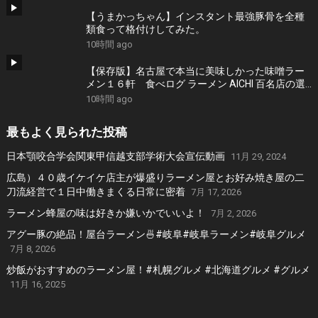
【うまかっちゃん】インスタント最強豚骨を全種
類食って格付けしてみた。
10時間 ago
【保存版】名古屋で本当に美味しかった味噌ラー
メン１６軒 食べログ ラーメン AICHI 百名店の選
出店から札幌白味噌ラーメン、好来系薬膳味噌ら
10時間 ago
ーめんなどおすすめの１６軒
最もよく見られた投稿
日本顎咬合学会関東甲信越支部学術大会宣伝動画
11月 29, 2024
広島）４０歳イケイケ店主が爆盛りラーメン屋とお好み焼き屋の二
刀流経営で１日中働きまくる日常に密着
7月 17, 2026
ラーメン蜂屋の味は好きか嫌いかでいいよ！
7月 2, 2026
アグー豚の絶品！屋台ラーメン🍜#岐阜#岐阜ラーメン#岐阜グルメ
7月 8, 2026
炒飯がおすすめのラーメン屋！#札幌グルメ #北海道グルメ #グルメ
11月 16, 2025