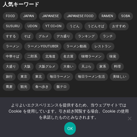
人気キーワード
FOOD
JAPAN
JAPANESE
JAPANESE FOOD
RAMEN
SOBA
SUSURU
UDON
YT:CC=ON
うどん
うどんそば
おすすめ
すする
そば
グルメ
デカ盛り
ランキング
ランチ
ラーメン
ラーメンYOUTUBER
ラーメン動画
レストラン
中華そば
二郎系
北海道
名古屋
味噌ラーメン
味覚
大盛り
大阪
大阪グルメ
大食い
天ぷら
家系
料理
旅行
東京
東北
毎日ラーメン
毎日ラーメン生活
美味しい
蕎麦
観光
食べ歩き
飯テロ
よりよいエクスペリエンスを提供するため、当ウェブサイトでは
© 2026 日本らーめん動画紀行 -
WordPress Video Theme
by
Cookie を使用しています。引き続き閲覧する場合、Cookie の使用
WPEnjoy
を承諾したものとみなされます。
ホーム
著作権・肖像権について
プライバシーポリシー
OK
サイトマップ