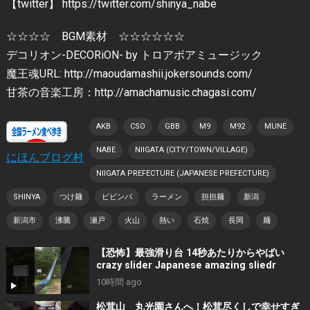
【twitter】 https://twitter.com/shinya_nabe
☆☆☆☆ BGM素材 ☆☆☆☆☆☆
デコリオン-DECORiON- by トロアボアミュージック
魔王魂URL: http://maoudamashii.jokersounds.com/
甘茶の音楽工房：http://amachamusic.chagasi.com/
AKB
CSO
GBB
M9
M92
MUNE
NABE
NIIGATA (CITY/TOWN/VILLAGE)
にほんブログ村
NIIGATA PREFECTURE (JAPANESE PREFECTURE)
SHINYA
つけ麺
ビビンバ
ラーメン
担担麺
新潟
新潟市
沸騰
瀬戸
火山
熱い
石焼
長岡
麺
【恐怖】最強滑り台 14秒あたりからやばい
crazy slider Japanese amazing sliedr
10時間 ago
松茸山 丸光園さんへ！松茸尽くしで幸せすぎ