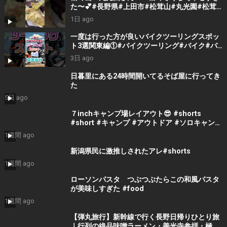
た〜💕#長野県#上田市#松茸山#丸光園#松茸#
松茸尽くし#贅沢#美味しい#ランチ#楽しい人
1日 ago
生 #楽しい1日 #おばちゃん #fun #美味しいラ
ンチ
一度は行った方が良いバイクツーリングスポッ
ト3選関東編①#バイクツーリング#バイク#バ
イク初心者#バイクチャンネル#バイクランキン
3日 ago
グ#バイクランキング
#motorcycle#japantravel
日暮里にある24時間開いてるそば屋に行ってき
た
5日 ago
７inchキャンプ場レイアウト😎 #shorts
#short #キャンプ #アウトドア #ソロキャンプ
#ファミキャン #dod #焚き火 #youtube
1週間 ago
#espcampchannel
新潟県民に激推しされたアレ#shorts
1週間 ago
ローソンパスタ つぶつぶたらこの和風パスタ
が美味しすぎた #food
1週間 ago
【弾丸旅行】新幹線で行く長野日帰りひとり旅
｜行列の絶品味噌ラーメン・善光寺参拝・極上