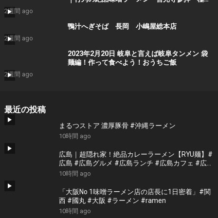
サウナと戸隠そばを1日で遊び尽くす！
2週間 ago
鴨汁へぎそば 長岡 小嶋屋総本店
2週間 ago
2023年2月20日 岐阜と言えば岐阜タンメン 袋
麺編！作って食べよう！おうちご飯
2週間 ago
最近の投稿
まるつストア 濃厚豚骨 #沖縄ラーメン
10時間 ago
広島｜超隠れ家！絶品カレーラーメン【RYU麺】#
広島 #広島グルメ #広島ランチ #広島カフェ #広島
ディナー #japanesefood #japantrip #hiroshima
10時間 ago
「大阪No 1味噌ラーメン店の店長に1日密着」#関
西 #國丸 #大阪 #ラーメン #ramen
10時間 ago