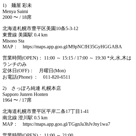
1) 麺屋 彩未
Menya Saimi
2000 〜 / 18席
北海道札幌市豊平区美園10条5-3-12
東豊線 美園駅 0.4 km
Misono Sta
MAP： https://maps.app.goo.gl/M9pNCfH35GyHGGABA
営業時間(OPEN)： 11:00 ～ 15:15 / 17:00 ～ 19:30 *火,水,木は
ランチのみ
定休日(OFF)： 月曜日(Mon)
お電話(Phone) ： 011-820-6511
2) さっぽろ純連 札幌本店
Sapporo Junren Honten
1964 〜 / 17席
北海道札幌市豊平区平岸二条17丁目1-41
南北線 澄川駅 0.5 km
MAP： https://maps.app.goo.gl/TGgnJa3hJvJny1wa7
営業時間(OPEN)： 11:00 ～ 21:00