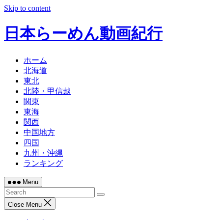
Skip to content
日本らーめん動画紀行
ホーム
北海道
東北
北陸・甲信越
関東
東海
関西
中国地方
四国
九州・沖縄
ランキング
Menu
Close Menu