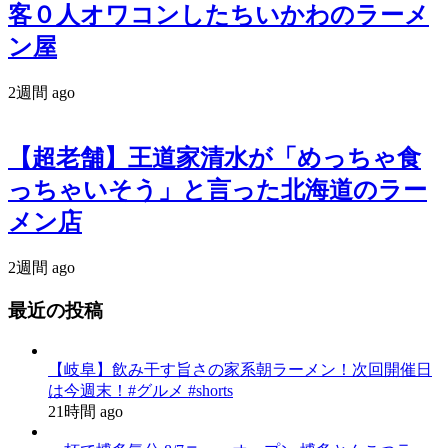
客０人オワコンしたちいかわのラーメ
ン屋
2週間 ago
【超老舗】王道家清水が「めっちゃ食
っちゃいそう」と言った北海道のラー
メン店
2週間 ago
最近の投稿
【岐阜】飲み干す旨さの家系朝ラーメン！次回開催日
は今週末！#グルメ #shorts
21時間 ago