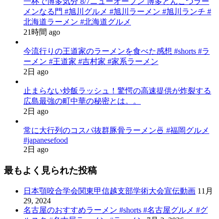
一杯で博多気分 8/7ニューオープン 博多とんこつラー
メンなる門 #旭川グルメ #旭川ラーメン #旭川ランチ #
北海道ラーメン #北海道グルメ
21時間 ago
今流行りの王道家のラーメンを食べた感想 #shorts #ラ
ーメン #王道家 #吉村家 #家系ラーメン
2日 ago
止まらない炒飯ラッシュ！驚愕の高速提供が炸裂する
広島最強の町中華の秘密とは。。
2日 ago
常に大行列のコスパ抜群豚骨ラーメン🍜 #福岡グルメ
#japanesefood
2日 ago
最もよく見られた投稿
日本顎咬合学会関東甲信越支部学術大会宣伝動画
11月
29, 2024
名古屋のおすすめラーメン #shorts #名古屋グルメ #グ